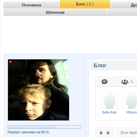
Блог
( 0 )
Основное
Др
Шпионаж
Блог
5
Bella Rain
NNaya
Портрет заполнен на 65 %
Этот блог